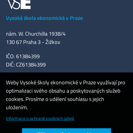
Vysoká škola ekonomická v Praze
nám. W. Churchilla 1938/4
130 67 Praha 3 - Žižkov
IČO: 61384399
DIČ: CZ61384399
Weby Vysoké školy ekonomické v Praze využívají pro
optimalizaci svého obsahu a poskytovaných služeb
cookies. Prosíme o udělení souhlasu s jejich
Admin
uložením.
Cookies a ochrana osobních údajů
Informace o ochraně osobních údajů
Přístupnost webu